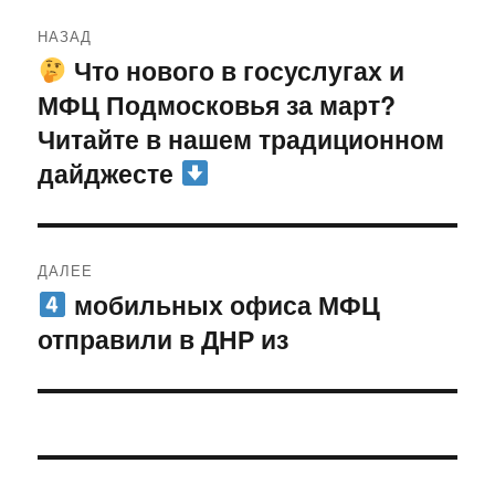
Навигация
НАЗАД
по
Что нового в госуслугах и
Предыдущая
МФЦ Подмосковья за март?
запись:
записям
Читайте в нашем традиционном
дайджесте
ДАЛЕЕ
мобильных офиса МФЦ
Следующая
отправили в ДНР из
запись: