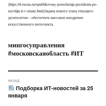
(https://d-russia.ru/opublikovany-poruchenija-prezidenta-po-
razvitiju-ii-v-strane.html)Задача нового этапа текущего
десятилетия – обеспечить массовое внедрение
искусственного интеллекта.
мингосуправления
#московскаяобласть #ИТ
Навигация
НАЗАД
по
Подборка ИТ-новостей за 25
Предыдущая
января
запись:
записям