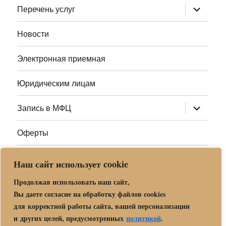
раскрыт
Перечень услуг
дочернее
меню
Новости
Электронная приемная
Юридическим лицам
раскрыт
Запись в МФЦ
дочернее
меню
Оферты
Полезные ссылки
Наш сайт использует cookie
Адреса МФЦ МО
Продолжая использовать наш сайт,
Вы даете согласие на обработку файлов cookies
для корректной работы сайта, вашей персонализации
Центр государственных и муниципальных услуг «Мои
и других целей, предусмотренных
политикой
.
документы» в г. о. Орехово-Зуево