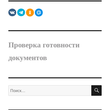
Проверка готовности
документов
ПО
Искать: