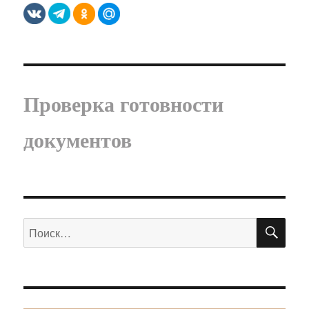
Проверка готовности
документов
ПО
Искать: