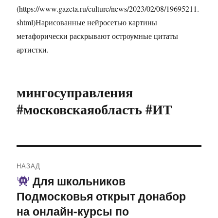
(https://www.gazeta.ru/culture/news/2023/02/08/19695211.
shtml)Нарисованные нейросетью картины
метафорически раскрывают остроумные цитаты
артистки.
мингосуправления
#московскаяобласть #ИТ
Навигация
НАЗАД
по
Для школьников
Предыдущая
Подмосковья открыт донабор
запись:
записям
на онлайн-курсы по