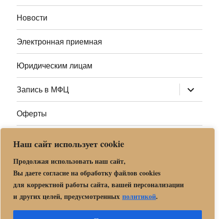
меню
Новости
Электронная приемная
Юридическим лицам
раскрыт
Запись в МФЦ
дочернее
меню
Оферты
Полезные ссылки
Наш сайт использует cookie
Адреса МФЦ МО
Продолжая использовать наш сайт,
Вы даете согласие на обработку файлов cookies
для корректной работы сайта, вашей персонализации
Центр государственных и муниципальных услуг «Мои
и других целей, предусмотренных
политикой
.
документы» в г. о. Орехово-Зуево
Политика обработки и защиты персональных данных в «МБУ