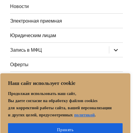
Новости
Электронная приемная
Юридическим лицам
раскрыт
Запись в МФЦ
дочернее
меню
Оферты
Полезные ссылки
Наш сайт использует cookie
Адреса МФЦ МО
Продолжая использовать наш сайт,
Вы даете согласие на обработку файлов cookies
для корректной работы сайта, вашей персонализации
Центр государственных и муниципальных услуг «Мои
и других целей, предусмотренных
политикой
.
документы» в г. о. Орехово-Зуево
Политика обработки и защиты персональных данных в «МБУ
Принять
МФЦ Орехово-Зуевского городского округа Московской области»