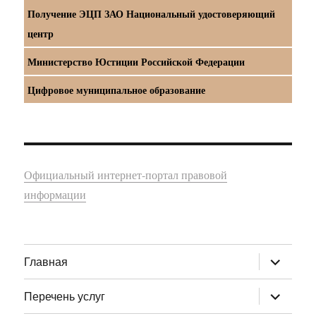
Получение ЭЦП ЗАО Национальный удостоверяющий
центр
Министерство Юстиции Российской Федерации
Цифровое муниципальное образование
Официальный интернет-портал правовой
информации
раскрыт
Главная
дочернее
меню
раскрыт
Перечень услуг
дочернее
меню