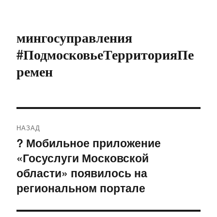
мингосуправления
#ПодмосковьеТерриторияПе
ремен
Навигация
НАЗАД
по
? Мобильное приложение
Предыдущая
«Госуслуги Московской
запись:
записям
области» появилось на
региональном портале