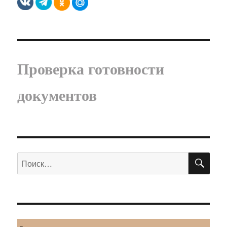
Проверка готовности
документов
ПО
Искать: