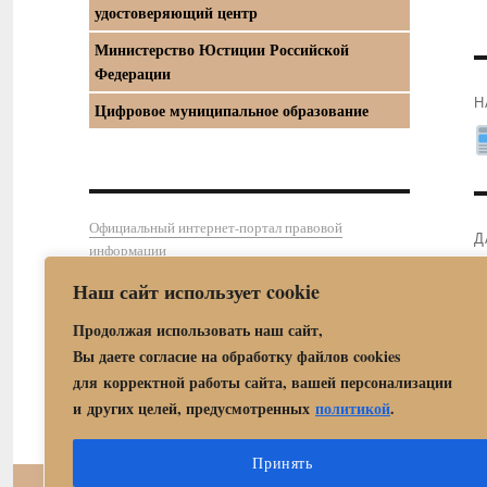
удостоверяющий центр
Министерство Юстиции Российской
Федерации
Н
Цифровое муниципальное образование
П
з
Официальный интернет-портал правовой
Д
информации
С
Наш сайт использует cookie
з
Продолжая использовать наш сайт,
Вы даете согласие на обработку файлов cookies
для корректной работы сайта, вашей персонализации
и других целей, предусмотренных
политикой
.
Принять