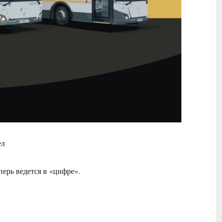
ел
перь ведется в «цифре».