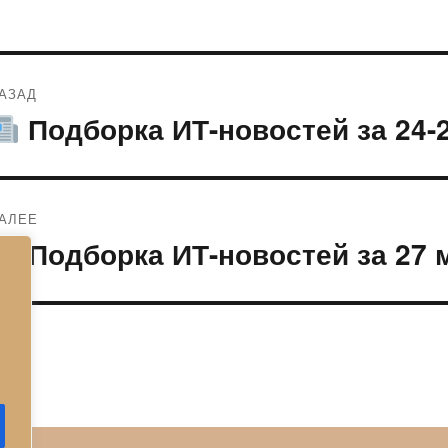
Навигация
АЗАД
по
Подборка ИТ-новостей за 24-
редыдущая
апись:
записям
АЛЕЕ
Подборка ИТ-новостей за 27 
ледующая
апись: