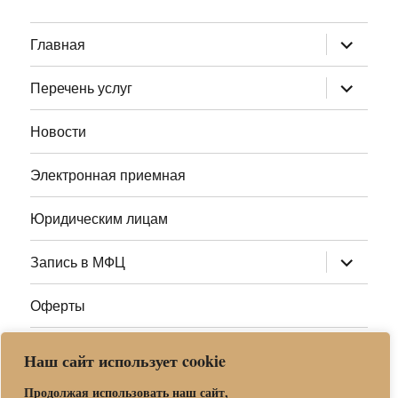
раскрыт
Главная
дочернее
меню
раскрыт
Перечень услуг
дочернее
меню
Новости
Электронная приемная
Юридическим лицам
раскрыт
Запись в МФЦ
дочернее
меню
Оферты
Полезные ссылки
Наш сайт использует cookie
Адреса МФЦ МО
Продолжая использовать наш сайт,