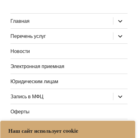
раскрыт
Главная
дочернее
меню
раскрыт
Перечень услуг
дочернее
меню
Новости
Электронная приемная
Юридическим лицам
раскрыт
Запись в МФЦ
дочернее
меню
Оферты
Полезные ссылки
Наш сайт использует cookie