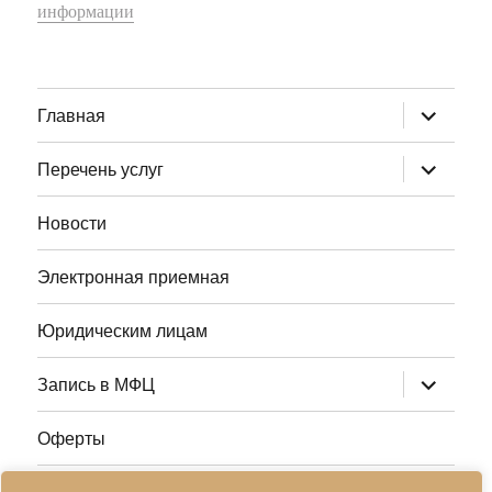
информации
раскрыт
Главная
дочернее
меню
раскрыт
Перечень услуг
дочернее
меню
Новости
Электронная приемная
Юридическим лицам
раскрыт
Запись в МФЦ
дочернее
меню
Оферты
Полезные ссылки