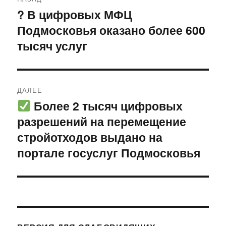
по
? В цифровых МФЦ
Предыдущая
Подмосковья оказано более 600
запись:
записям
тысяч услуг
ДАЛЕЕ
Более 2 тысяч цифровых
Следующая
разрешений на перемещение
запись:
стройотходов выдано на
портале госуслуг Подмосковья