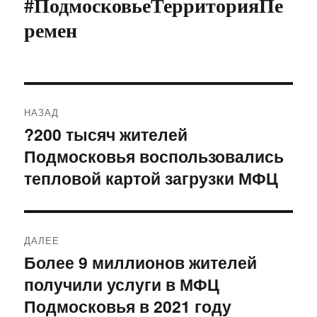
#ПодмосковьеТерриторияПе
ремен
Навигация
НАЗАД
по
?200 тысяч жителей
Предыдущая
Подмосковья воспользовались
запись:
записям
тепловой картой загрузки МФЦ
ДАЛЕЕ
Более 9 миллионов жителей
Следующая
получили услуги в МФЦ
запись:
Подмосковья в 2021 году