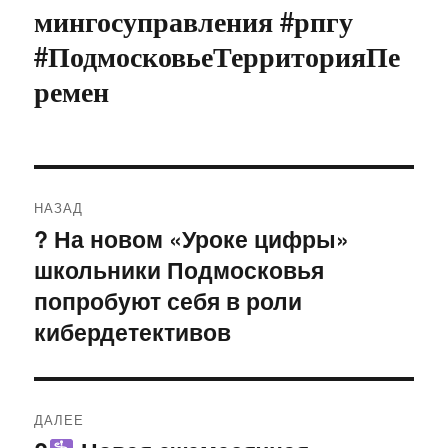
мингосуправления #рпгу
#ПодмосковьеТерриторияПе
ремен
Навигация
НАЗАД
по
? На новом «Уроке цифры»
Предыдущая
школьники Подмосковья
запись:
записям
попробуют себя в роли
кибердетективов
ДАЛЕЕ