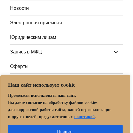
меню
Новости
Электронная приемная
Юридическим лицам
раскрыт
Запись в МФЦ
дочернее
меню
Оферты
Полезные ссылки
Наш сайт использует cookie
Адреса МФЦ МО
Продолжая использовать наш сайт,
Вы даете согласие на обработку файлов cookies
для корректной работы сайта, вашей персонализации
Центр государственных и муниципальных услуг «Мои
и других целей, предусмотренных
политикой
.
документы» в г. о. Орехово-Зуево
Политика обработки и защиты персональных данных в «МБУ
Принять
МФЦ Орехово-Зуевского городского округа Московской области»