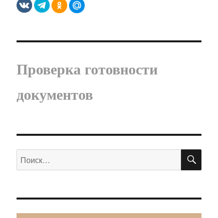
Проверка готовности
документов
ПО
Искать: