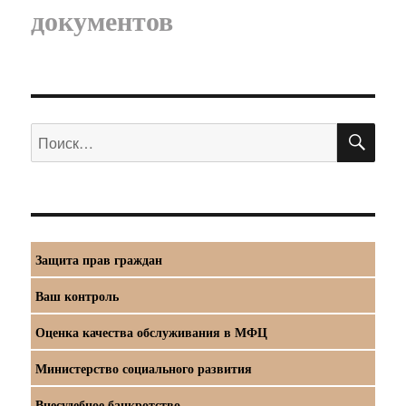
документов
ПО
Искать:
Защита прав граждан
Ваш контроль
Оценка качества обслуживания в МФЦ
Министерство социального развития
Внесудебное банкротство