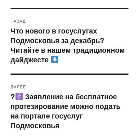
Навигация
НАЗАД
по
Что нового в госуслугах
Предыдущая
Подмосковья за декабрь?
запись:
записям
Читайте в нашем традиционном
дайджесте
ДАЛЕЕ
?‍
Заявление на бесплатное
Следующая
протезирование можно подать
запись:
на портале госуслуг
Подмосковья