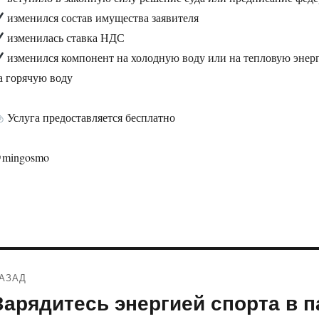
изменился состав имущества заявителя
изменилась ставка НДС
изменился компонент на холодную воду или на тепловую энерг
а горячую воду
Услуга предоставляется бесплатно
mingosmo
Навигация
АЗАД
по
Зарядитесь энергией спорта в п
редыдущая
апись: