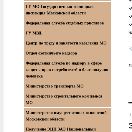
ГУ МО Государственная жилищная
инспекция Московской области
Федеральная служба судебных приставов
н
ГУ МВД
Центр по труду и занятости населения МО
Отдел охотничьего надзора
Федеральная служба по надзору в сфере
@
защиты прав потребителей и благополучия
человека
Министерство транспорта МО
Министерство строительного комплекса
МО
Министерство имущественных отношений
Н
Московской области
П
Получение ЭЦП ЗАО Национальный
з