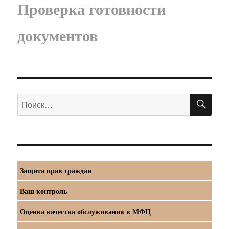
Проверка готовности
документов
ПО
Искать:
Защита прав граждан
Ваш контроль
Оценка качества обслуживания в МФЦ