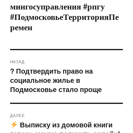
мингосуправления #рпгу
#ПодмосковьеТерриторияПе
ремен
Навигация
НАЗАД
по
? Подтвердить право на
Предыдущая
социальное жилье в
запись:
записям
Подмосковье стало проще
ДАЛЕЕ
Выписку из домовой книги
Следующая
запись: