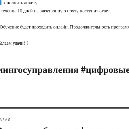
заполнить анкету
 течение 10 дней на электронную почту поступит ответ.
 Обучение будет проходить онлайн. Продолжительность программ
елаем удачи! ?
мингосуправления #цифровы
Навигация
АЗАД
по
редыдущая