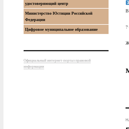
удостоверяющий центр
В
Министерство Юстиции Российской
Федерации
?
Цифровое муниципальное образование
Ж
Официальный интернет-портал правовой
информации
Н
П