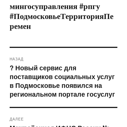
мингосуправления #рпгу
#ПодмосковьеТерриторияПе
ремен
Навигация
НАЗАД
по
? Новый сервис для
Предыдущая
поставщиков социальных услуг
запись:
записям
в Подмосковье появился на
региональном портале госуслуг
ДАЛЕЕ