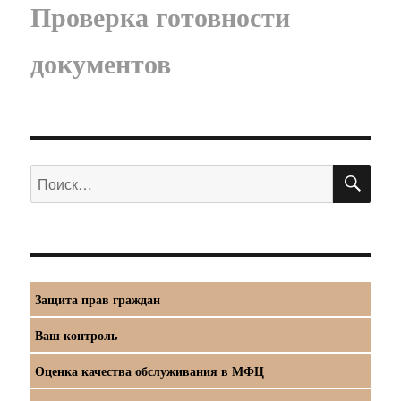
Проверка готовности
документов
ПО
Искать:
Защита прав граждан
Ваш контроль
Оценка качества обслуживания в МФЦ