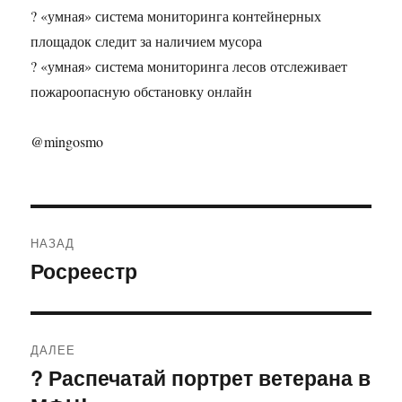
? «умная» система мониторинга контейнерных
площадок следит за наличием мусора
? «умная» система мониторинга лесов отслеживает
пожароопасную обстановку онлайн
@mingosmo
Навигация
НАЗАД
по
Росреестр
Предыдущая
запись:
записям
ДАЛЕЕ
? Распечатай портрет ветерана в
Следующая
запись: