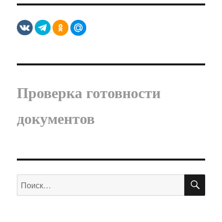
Проверка готовности
документов
ПО
Искать: