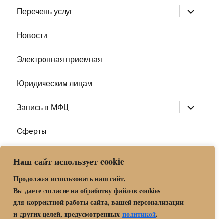
меню
раскрыт
Перечень услуг
дочернее
меню
Новости
Электронная приемная
Юридическим лицам
раскрыт
Запись в МФЦ
дочернее
меню
Оферты
Полезные ссылки
Наш сайт использует cookie
Адреса МФЦ МО
Продолжая использовать наш сайт,
Вы даете согласие на обработку файлов cookies
для корректной работы сайта, вашей персонализации
Центр государственных и муниципальных услуг «Мои
и других целей, предусмотренных
политикой
.