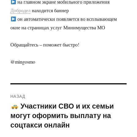
на главном экране мобильного приложения
Добродел
находится баннер
он автоматически появляется во всплывающем
окне на страницах услуг Минимущества МО
Обращайтесь – поможет быстро!
@mingosmo
Навигация
НАЗАД
по
Участники СВО и их семьи
Предыдущая
могут оформить выплату на
запись:
записям
соцтакси онлайн