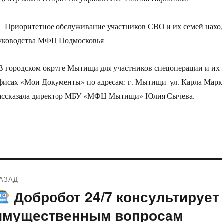
Приоритетное обслуживание участников СВО и их семей наход
уководства МФЦ Подмосковья
В городском округе Мытищи для участников спецоперации и их 
фисах «Мои Документы» по адресам: г. Мытищи, ул. Карла Маркса,
ассказала директор МБУ «МФЦ Мытищи» Юлия Сычева.
Навигация
АЗАД
по
Добробот 24/7 консультирует
редыдущая
апись:
записям
имущественным вопросам