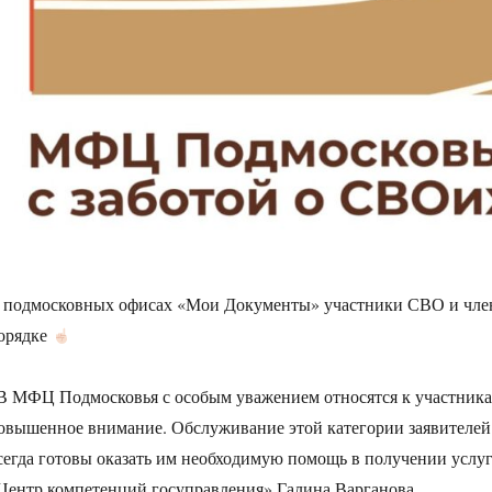
 подмосковных офисах «Мои Документы» участники СВО и член
орядке
В МФЦ Подмосковья с особым уважением относятся к участникам
овышенное внимание. Обслуживание этой категории заявителей 
сегда готовы оказать им необходимую помощь в получении услу
Центр компетенций госуправления» Галина Варганова.