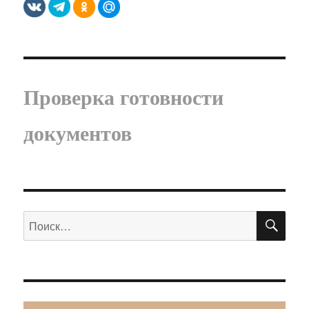
Проверка готовности
документов
ПО
Искать: