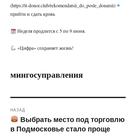
(https://it-donor.club/rekomendatsii_do_posle_donatsii)
прийти и сдать кровь
Неделя продлится с 5 по 9 июня.
«Цифра» сохраняет жизнь!
мингосуправления
Навигация
НАЗАД
по
Выбрать место под торговлю
Предыдущая
в Подмосковье стало проще
запись:
записям