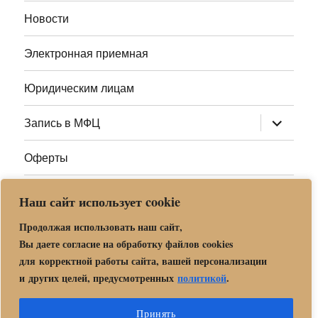
меню
Новости
Электронная приемная
Юридическим лицам
раскрыт
Запись в МФЦ
дочернее
меню
Оферты
Полезные ссылки
Наш сайт использует cookie
Адреса МФЦ МО
Продолжая использовать наш сайт,
Вы даете согласие на обработку файлов cookies
для корректной работы сайта, вашей персонализации
Центр государственных и муниципальных услуг «Мои
и других целей, предусмотренных
политикой
.
документы» в г. о. Орехово-Зуево
Политика обработки и защиты персональных данных в «МБУ
Принять
МФЦ Орехово-Зуевского городского округа Московской области»