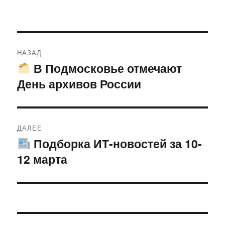
Навигация
НАЗАД
по
В Подмосковье отмечают
Предыдущая
День архивов России
запись:
записям
ДАЛЕЕ
Подборка ИТ-новостей за 10-
Следующая
12 марта
запись: