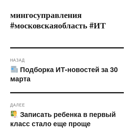
мингосуправления
#московскаяобласть #ИТ
Навигация
НАЗАД
по
Подборка ИТ-новостей за 30
Предыдущая
марта
запись:
записям
ДАЛЕЕ
Записать ребенка в первый
Следующая
класс стало еще проще
запись: