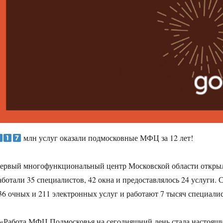
млн услуг оказали подмосковные МФЦ за 12 лет!
ервый многофункциональный центр Московской области открылс
аботали 35 специалистов, 42 окна и предоставлялось 24 услуги.
36 очных и 211 электронных услуг и работают 7 тысяч специалис
 «Работа МФЦ Подмосковья на сегодняшний день стала настоящим