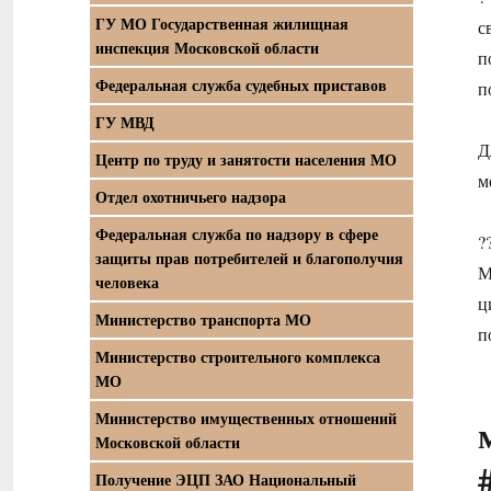
ГУ МО Государственная жилищная
с
инспекция Московской области
п
Федеральная служба судебных приставов
п
ГУ МВД
Д
Центр по труду и занятости населения МО
м
Отдел охотничьего надзора
Федеральная служба по надзору в сфере
?
защиты прав потребителей и благополучия
М
человека
ц
Министерство транспорта МО
п
Министерство строительного комплекса
МО
Министерство имущественных отношений
Московской области
Получение ЭЦП ЗАО Национальный