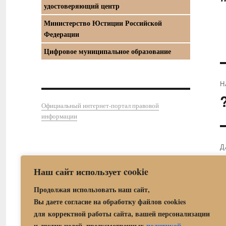
удостоверяющий центр
Министерство Юстиции Российской
Федерации
Цифровое муниципальное образование
Н
П
Официальный интернет-портал правовой
з
информации
Д
?
С
Наш сайт использует cookie
з
Продолжая использовать наш сайт,
Вы даете согласие на обработку файлов cookies
для корректной работы сайта, вашей персонализации
и других целей, предусмотренных
политикой
.