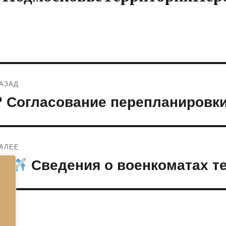
Навигация
АЗАД
по
? Согласование перепланировки 
редыдущая
апись:
записям
АЛЕЕ
?‍
Сведения о военкоматах те
ледующая
апись: