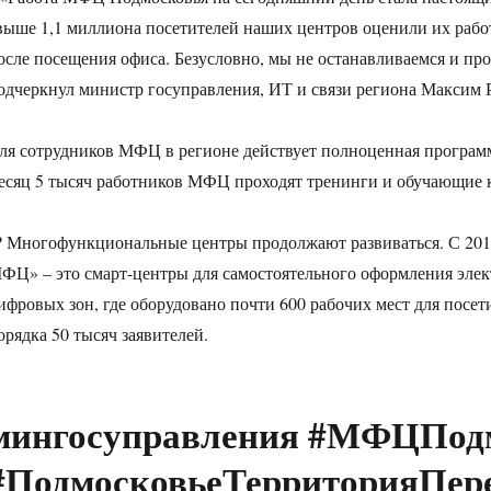
выше 1,1 миллиона посетителей наших центров оценили их работ
осле посещения офиса. Безусловно, мы не останавливаемся и п
одчеркнул министр госуправления, ИТ и связи региона Максим 
ля сотрудников МФЦ в регионе действует полноценная программ
есяц 5 тысяч работников МФЦ проходят тренинги и обучающие 
‍? Многофункциональные центры продолжают развиваться. С 20
ФЦ» – это смарт-центры для самостоятельного оформления элек
ифровых зон, где оборудовано почти 600 рабочих мест для пос
орядка 50 тысяч заявителей.
мингосуправления #МФЦПод
#ПодмосковьеТерриторияПер