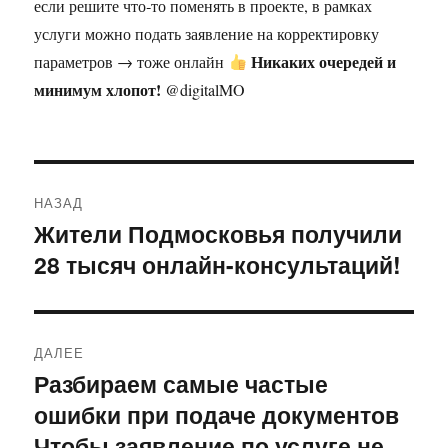
если решите что‑то поменять в проекте, в рамках
услуги можно подать заявление на корректировку
Никаких очередей и
параметров → тоже онлайн
минимум хлопот!
@digitalMO
Навигация
НАЗАД
по
Жители Подмосковья получили
Предыдущая
28 тысяч онлайн-консультаций!
запись:
записям
ДАЛЕЕ
Разбираем самые частые
Следующая
ошибки при подаче документов
запись:
Чтобы заявление по услуге не