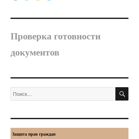
Проверка готовности
документов
ПО
Искать:
Защита прав граждан