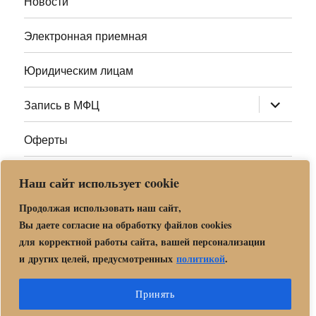
Новости
Электронная приемная
Юридическим лицам
раскрыт
Запись в МФЦ
дочернее
меню
Оферты
Полезные ссылки
Наш сайт использует cookie
Адреса МФЦ МО
Продолжая использовать наш сайт,
Вы даете согласие на обработку файлов cookies
для корректной работы сайта, вашей персонализации
Центр государственных и муниципальных услуг «Мои
и других целей, предусмотренных
политикой
.
документы» в г. о. Орехово-Зуево
Политика обработки и защиты персональных данных в «МБУ
Принять
МФЦ Орехово-Зуевского городского округа Московской области»