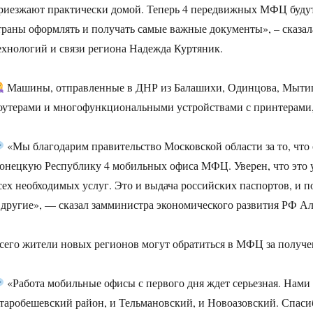
риезжают практически домой. Теперь 4 передвижных МФЦ будут
траны оформлять и получать самые важные документы», – сказ
ехнологий и связи региона Надежда Куртяник.
Машины, отправленные в ДНР из Балашихи, Одинцова, Мытищ 
оутерами и многофункциональными устройствами с принтерами,
«Мы благодарим правительство Московской области за то, что 
онецкую Республику 4 мобильных офиса МФЦ. Уверен, что это у
сех необходимых услуг. Это и выдача российских паспортов, и 
 другие», — сказал замминистра экономического развития РФ А
сего жители новых регионов могут обратиться в МФЦ за получ
«Работа мобильные офисы с первого дня ждет серьезная. Нами
таробешевский район, и Тельмановский, и Новоазовский. Спасиб