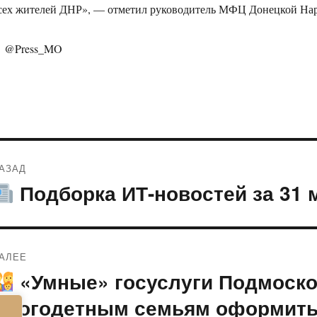
сех жителей ДНР», — отметил руководитель МФЦ Донецкой Нар
@Press_MO
Навигация
АЗАД
по
Подборка ИТ-новостей за 31 м
редыдущая
апись:
записям
АЛЕЕ
«Умные» госуслуги Подмоско
ледующая
апись:
многодетным семьям оформит