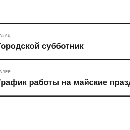
Навигация
АЗАД
по
Городской субботник
редыдущая
апись:
записям
АЛЕЕ
График работы на майские праз
ледующая
апись: