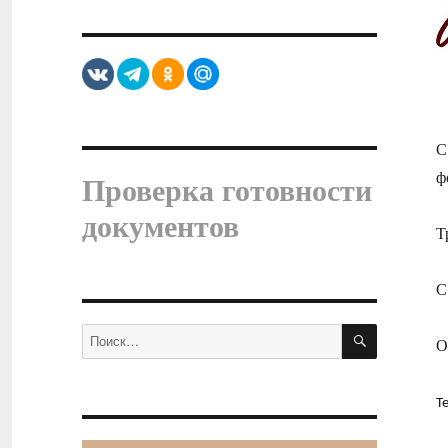
С
ф
Проверка готовности
документов
Т
С
ПОИСК
Искать:
О
Т