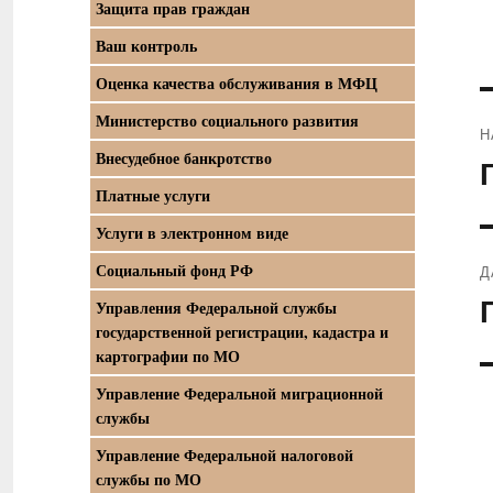
Защита прав граждан
Ваш контроль
Оценка качества обслуживания в МФЦ
Министерство социального развития
Н
Внесудебное банкротство
П
Платные услуги
з
Услуги в электронном виде
Социальный фонд РФ
Д
С
Управления Федеральной службы
государственной регистрации, кадастра и
з
картографии по МО
Управление Федеральной миграционной
службы
Управление Федеральной налоговой
службы по МО