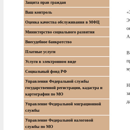
Защита прав граждан
«
Ваш контроль
Э
Оценка качества обслуживания в МФЦ
о
Министерство социального развития
А
Внесудебное банкротство
Платные услуги
В
п
Услуги в электронном виде
м
Социальный фонд РФ
Управления Федеральной службы
Н
государственной регистрации, кадастра и
з
картографии по МО
д
Управление Федеральной миграционной
службы
Управление Федеральной налоговой
службы по МО