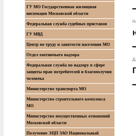
ГУ МО Государственная жилищная
инспекция Московской области
Н
Федеральная служба судебных приставов
П
ГУ МВД
з
Центр по труду и занятости населения МО
Отдел охотничьего надзора
Д
Федеральная служба по надзору в сфере
С
защиты прав потребителей и благополучия
з
человека
Министерство транспорта МО
Министерство строительного комплекса
МО
Министерство имущественных отношений
Московской области
Получение ЭЦП ЗАО Национальный