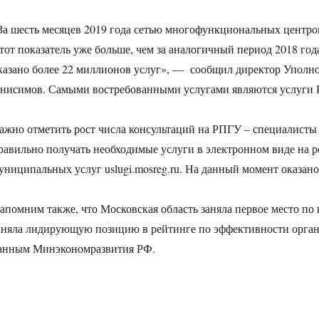
За шесть месяцев 2019 года сетью многофункциональных центров
тот показатель уже больше, чем за аналогичный период 2018 го
казано более 22 миллионов услуг», —
сообщил директор Уполн
нисимов. Самыми востребованными услугами являются услуги 
ажно отметить рост числа консультаций на РПГУ – специалист
равильно получать необходимые услуги в электронном виде на 
униципальных услуг uslugi.mosreg.ru. На данный момент оказано
апомним также, что Московская область заняла первое место по 
аняла лидирующую позицию в рейтинге по эффективности организ
анным Минэкономразвития РФ.