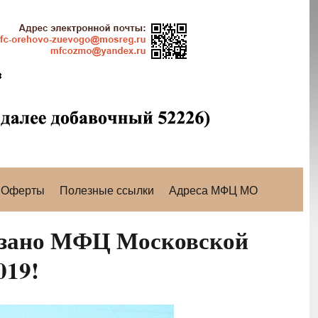
Оферты
Полезные ссылки
Адреса МФЦ МО
казано МФЦ Московской
019!