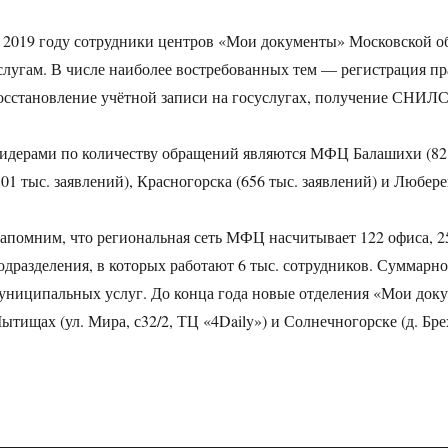
 2019 году сотрудники центров «Мои документы» Московской об
слугам. В числе наиболее востребованных тем — регистрация пр
осстановление учётной записи на госуслугах, получение СНИЛС
идерами по количеству обращений являются МФЦ Балашихи (821 
801 тыс. заявлений), Красногорска (656 тыс. заявлений) и Любере
апомним, что региональная сеть МФЦ насчитывает 122 офиса, 
одразделения, в которых работают 6 тыс. сотрудников. Суммарно
униципальных услуг. До конца года новые отделения «Мои докум
ытищах (ул. Мира, с32/2, ТЦ «4Daily») и Солнечногорске (д. Брех