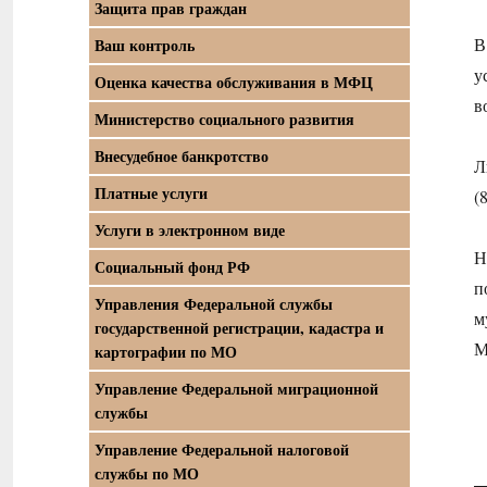
Защита прав граждан
В
Ваш контроль
у
Оценка качества обслуживания в МФЦ
в
Министерство социального развития
Внесудебное банкротство
Л
Платные услуги
(
Услуги в электронном виде
Н
Социальный фонд РФ
п
Управления Федеральной службы
м
государственной регистрации, кадастра и
М
картографии по МО
Управление Федеральной миграционной
службы
Управление Федеральной налоговой
службы по МО