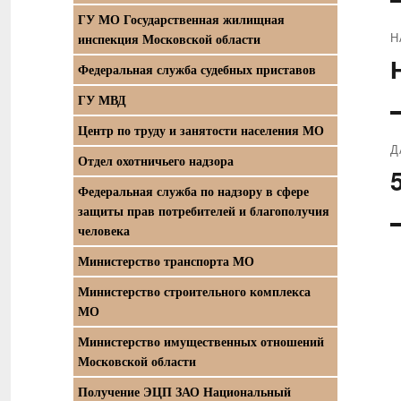
ГУ МО Государственная жилищная
Н
инспекция Московской области
П
Федеральная служба судебных приставов
з
ГУ МВД
Центр по труду и занятости населения МО
Д
Отдел охотничьего надзора
С
Федеральная служба по надзору в сфере
з
защиты прав потребителей и благополучия
человека
Министерство транспорта МО
Министерство строительного комплекса
МО
Министерство имущественных отношений
Московской области
Получение ЭЦП ЗАО Национальный