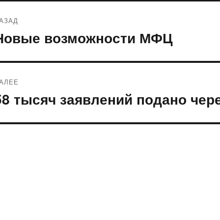
Навигация
АЗАД
по
Новые возможности МФЦ
редыдущая
апись:
записям
АЛЕЕ
58 тысяч заявлений подано чере
ледующая
апись: