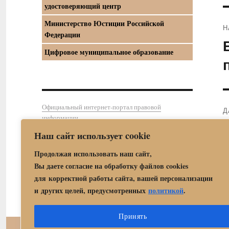
удостоверяющий центр
Министерство Юстиции Российской
Н
Федерации
П
Цифровое муниципальное образование
з
Официальный интернет-портал правовой
Д
информации
С
Наш сайт использует cookie
з
Продолжая использовать наш сайт,
Вы даете согласие на обработку файлов cookies
для корректной работы сайта, вашей персонализации
и других целей, предусмотренных
политикой
.
Принять