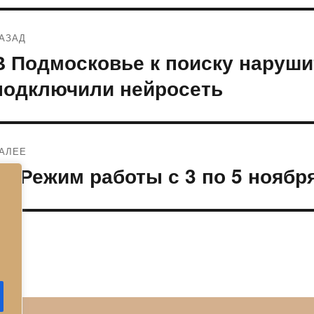
Навигация
АЗАД
по
В Подмосковье к поиску наруши
редыдущая
апись:
записям
подключили нейросеть
АЛЕЕ
Режим работы с 3 по 5 ноября
ледующая
апись: