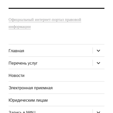
Официальный интернет-портал правовой
информации
раскрыт
Главная
дочернее
меню
раскрыт
Перечень услуг
дочернее
меню
Новости
Электронная приемная
Юридическим лицам
раскрыт
Запись в МФЦ