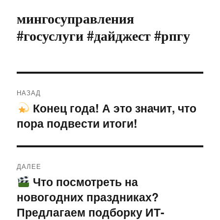
мингосуправления
#госуслуги #дайджест #рпгу
Навигация
НАЗАД
по
Конец года! А это значит, что
Предыдущая
пора подвести итоги!
запись:
записям
ДАЛЕЕ
Что посмотреть на
Следующая
новогодних праздниках?
запись:
Предлагаем подборку ИТ-