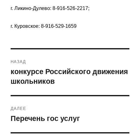
г. Ликино-Дулево: 8-916-526-2217;
г. Куровское: 8-916-529-1659
Навигация
НАЗАД
по
конкурсе Российского движения
Предыдущая
школьников
запись:
записям
ДАЛЕЕ
Перечень гос услуг
Следующая
запись: