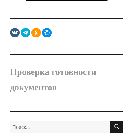
Проверка готовности
документов
ПО
Искать: