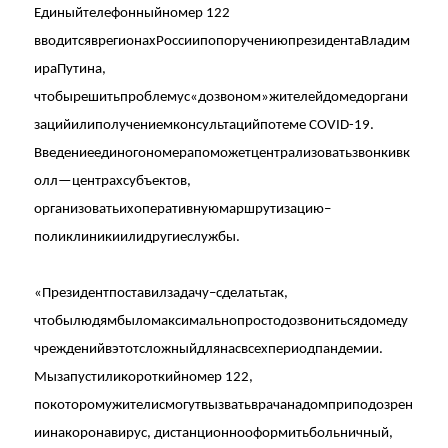
Единый
телефонный
номер
122
вводится
в
регионах
России
по
поручению
президента
Владим
ира
Путина
,
чтобы
решить
проблему
с
«
дозвоном
»
жителей
до
медоргани
заций
или
получением
консультаций
по
теме
COVID-19.
Введение
единого
номера
поможет
централизовать
звонки
в
к
олл
—
центрах
субъектов
,
организовать
их
оперативную
маршрутизацию
–
поликлиники
или
другие
службы
.
«
Президент
поставил
задачу
–
сделать
так
,
чтобы
людям
было
максимально
просто
дозвониться
до
меду
чреждений
в
этот
сложный
для
нас
всех
период
пандемии
.
Мы
запустили
короткий
номер
122,
по
которому
жители
смогут
вызвать
врача
на
дом
при
подозрен
ии
на
коронавирус
,
дистанционно
оформить
больничный
,