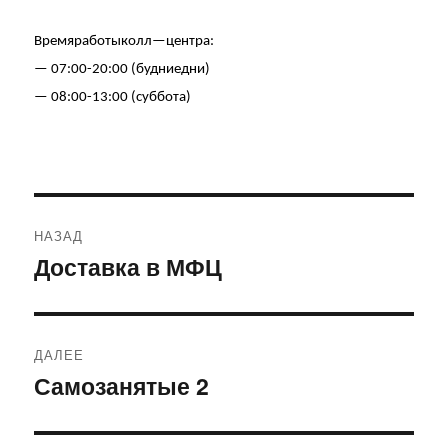
Время
работы
колл
—
центра
:
— 07:00-20:00 (
будние
дни
)
— 08:00-13:00 (
суббота
)
Навигация
НАЗАД
по
Доставка в МФЦ
Предыдущая
запись:
записям
ДАЛЕЕ
Самозанятые 2
Следующая
запись: