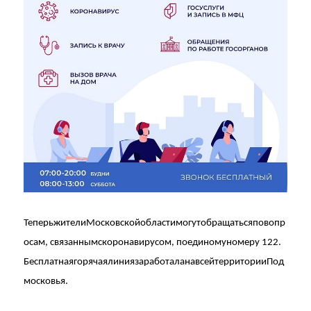
Теперь
жители
Московской
области
могут
обращаться
по
вопр
осам
,
связанным
с
коронавирусом
,
по
единому
номеру
122.
Бесплатная
горячая
линия
заработала
на
всей
территории
Под
московья
.