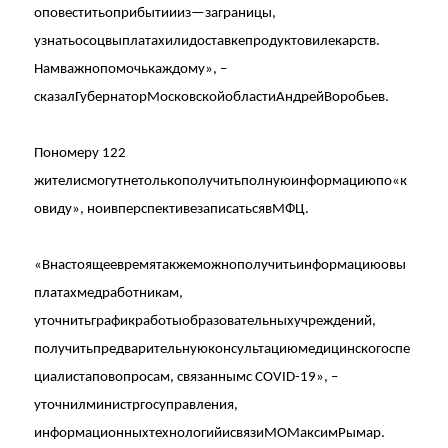
оповестить
о
прибытии
из
—
за
границы
,
узнать
о
соцвыплатах
или
доставке
продуктов
и
лекарств
.
Нам
важно
помочь
каждому
»
,
–
сказал
Губернатор
Московской
области
Андрей
Воробьев
.
По
номеру
122
жители
смогут
не
только
получить
полную
информацию
по
«
к
овиду
»
,
но
и
в
перспективе
записаться
в
МФЦ
.
«
В
настоящее
время
также
можно
получить
информацию
о
вы
платах
медработникам
,
уточнить
график
работы
образовательных
учреждений
,
получить
предварительную
консультацию
медицинского
спе
циалиста
по
вопросам
,
связанным
с
COVID-19
»
,
–
уточнил
министр
госуправления
,
информационных
технологий
и
связи
МО
Максим
Рымар
.