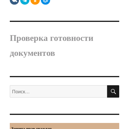
Проверка готовности
документов
ПО
Искать:
Защита прав граждан