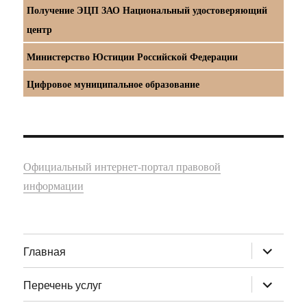
Получение ЭЦП ЗАО Национальный удостоверяющий
центр
Министерство Юстиции Российской Федерации
Цифровое муниципальное образование
Официальный интернет-портал правовой
информации
раскрыт
Главная
дочернее
меню
раскрыт
Перечень услуг
дочернее
меню