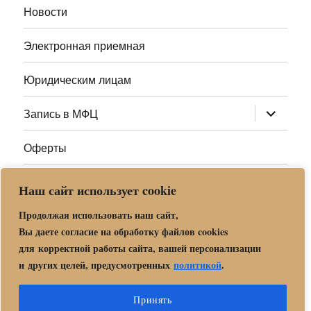
Новости
Электронная приемная
Юридическим лицам
раскрыт
Запись в МФЦ
дочернее
меню
Оферты
Полезные ссылки
Наш сайт использует cookie
Адреса МФЦ МО
Продолжая использовать наш сайт,
Вы даете согласие на обработку файлов cookies
для корректной работы сайта, вашей персонализации
Центр государственных и муниципальных услуг «Мои
и других целей, предусмотренных
политикой
.
документы» в г. о. Орехово-Зуево
Политика обработки и защиты персональных данных в «МБУ
Принять
МФЦ Орехово-Зуевского городского округа Московской области»