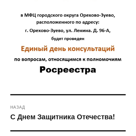
Навигация
НАЗАД
по
С Днем Защитника Отечества!
Предыдущая
запись:
записям