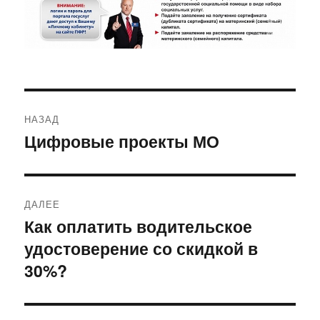
Навигация
НАЗАД
по
Цифровые проекты МО
Предыдущая
запись:
записям
ДАЛЕЕ
Как оплатить водительское
Следующая
удостоверение со скидкой в
запись:
30%?