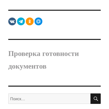
Проверка готовности
документов
ПО
Искать: