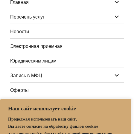
раскрыт
Главная
дочернее
меню
раскрыт
Перечень услуг
дочернее
меню
Новости
Электронная приемная
Юридическим лицам
раскрыт
Запись в МФЦ
дочернее
меню
Оферты
Полезные ссылки
Наш сайт использует cookie
Адреса МФЦ МО
Продолжая использовать наш сайт,
Вы даете согласие на обработку файлов cookies
для корректной работы сайта, вашей персонализации