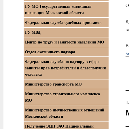
О
ГУ МО Государственная жилищная
инспекция Московской области
К
Федеральная служба судебных приставов
в
ГУ МВД
Центр по труду и занятости населения МО
В
Отдел охотничьего надзора
h
Федеральная служба по надзору в сфере
защиты прав потребителей и благополучия
человека
Министерство транспорта МО
Министерство строительного комплекса
МО
Н
Министерство имущественных отношений
П
Московской области
з
Получение ЭЦП ЗАО Национальный