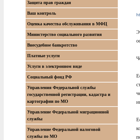
Защита прав граждан
Ваш контроль
h
Оценка качества обслуживания в МФЦ
Э
Министерство социального развития
о
Внесудебное банкротство
Платные услуги
Ч
Услуги в электронном виде
Е
Социальный фонд РФ
с
Управления Федеральной службы
ч
государственной регистрации, кадастра и
картографии по МО
и
Управление Федеральной миграционной
службы
Е
к
Управление Федеральной налоговой
службы по МО
п