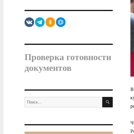
Проверка готовности
документов
В
к
ПОИСК
Искать:
р
Ч
Р