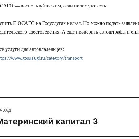
САГО — воспользуйтесь им, если полис уже есть.
упить Е-ОСАГО на Госуслугах нельзя. Но можно подать заявле
одительского удостоверения. А еще проверить автоштрафы и опл
се услуги для автовладельцев:
ttps://www.gosuslugi.ru/category/transport
Навигация
АЗАД
по
Материнский капитал 3
редыдущая
апись:
записям