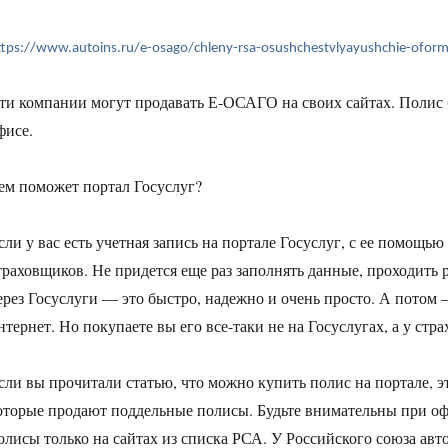
ttps://www.autoins.ru/e-osago/chleny-rsa-osushchestvlyayushchie-oforml
ти компании могут продавать Е-ОСАГО на своих сайтах. Полис 
фисе.
ем поможет портал Госуслуг?
сли у вас есть учетная запись на портале Госуслуг, с ее помощь
траховщиков. Не придется еще раз заполнять данные, проходит
ерез Госуслуги — это быстро, надежно и очень просто. А потом
нтернет. Но покупаете вы его все-таки не на Госуслугах, а у стр
сли вы прочитали статью, что можно купить полис на портале, э
оторые продают поддельные полисы. Будьте внимательны при о
олисы только на сайтах из списка РСА. У Российского союза авт