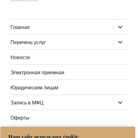
раскрыт
Главная
дочернее
меню
раскрыт
Перечень услуг
дочернее
меню
Новости
Электронная приемная
Юридическим лицам
раскрыт
Запись в МФЦ
дочернее
меню
Оферты
Полезные ссылки
Наш сайт использует cookie