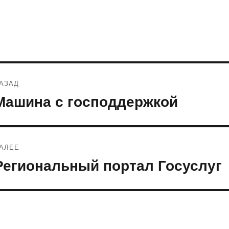
Навигация
АЗАД
по
Машина с господдержкой
редыдущая
апись:
записям
АЛЕЕ
Региональный портал Госуслуг
ледующая
апись: