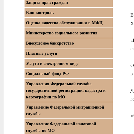
Защита прав граждан
Ваш контроль
В
Оценка качества обслуживания в МФЦ
Х
Министерство социального развития
«
Внесудебное банкротство
с
Платные услуги
Услуги в электронном виде
О
Социальный фонд РФ
в
Управления Федеральной службы
государственной регистрации, кадастра и
Д
картографии по МО
г
Управление Федеральной миграционной
службы
«
Управление Федеральной налоговой
службы по МО