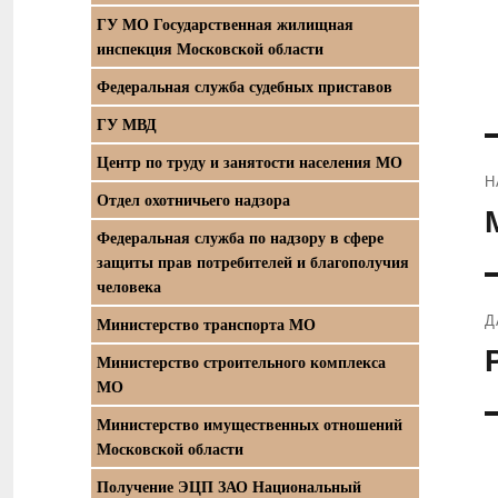
ГУ МО Государственная жилищная
инспекция Московской области
Федеральная служба судебных приставов
ГУ МВД
Центр по труду и занятости населения МО
Н
Отдел охотничьего надзора
П
Федеральная служба по надзору в сфере
з
защиты прав потребителей и благополучия
человека
Д
Министерство транспорта МО
С
Министерство строительного комплекса
з
МО
Министерство имущественных отношений
Московской области
Получение ЭЦП ЗАО Национальный