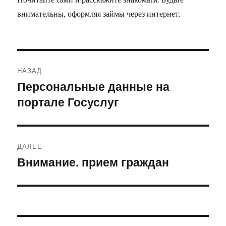
внимательны, оформляя займы через интернет.
Навигация
НАЗАД
по
Персональные данные на
Предыдущая
портале Госуслуг
запись:
записям
ДАЛЕЕ
Внимание. прием граждан
Следующая
запись: