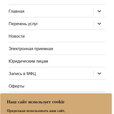
раскрыт
Главная
дочернее
меню
раскрыт
Перечень услуг
дочернее
меню
Новости
Электронная приемная
Юридическим лицам
раскрыт
Запись в МФЦ
дочернее
меню
Оферты
Полезные ссылки
Наш сайт использует cookie
Адреса МФЦ МО
Продолжая использовать наш сайт,