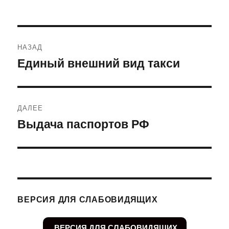
Навигация
НАЗАД
по
Единый внешний вид такси
Предыдущая
запись:
записям
ДАЛЕЕ
Выдача паспортов РФ
Следующая
запись:
ВЕРСИЯ ДЛЯ СЛАБОВИДЯЩИХ
ВЕРСИЯ ДЛЯ СЛАБОВИДЯЩИХ