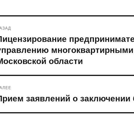
Навигация
АЗАД
по
Лицензирование предпринимате
редыдущая
апись:
записям
управлению многоквартирными 
Московской области
АЛЕЕ
Прием заявлений о заключении 
ледующая
апись: