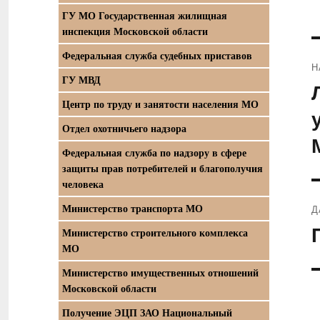
ГУ МО Государственная жилищная
инспекция Московской области
Федеральная служба судебных приставов
Н
ГУ МВД
П
Центр по труду и занятости населения МО
з
Отдел охотничьего надзора
Федеральная служба по надзору в сфере
защиты прав потребителей и благополучия
человека
Министерство транспорта МО
Д
С
Министерство строительного комплекса
МО
з
Министерство имущественных отношений
Московской области
Получение ЭЦП ЗАО Национальный