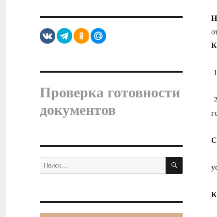
Н
о
К
1
Проверка готовности
2
документов
г
С
ПОИСК
Искать:
у
К