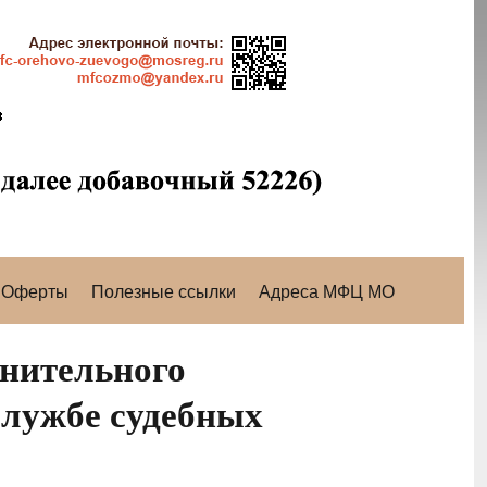
Оферты
Полезные ссылки
Адреса МФЦ МО
нительного
службе судебных