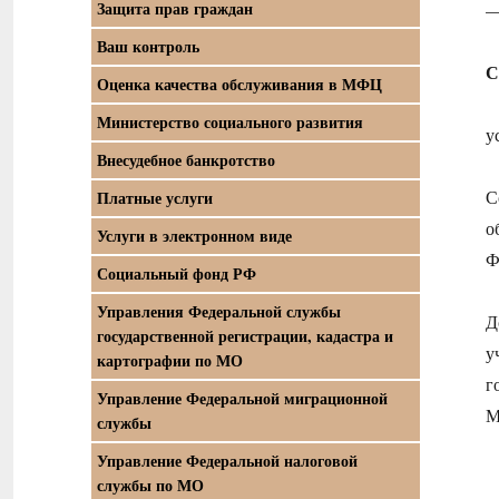
Защита прав граждан
—
Ваш контроль
С
Оценка качества обслуживания в МФЦ
Министерство социального развития
у
Внесудебное банкротство
С
Платные услуги
о
Услуги в электронном виде
Ф
Социальный фонд РФ
Управления Федеральной службы
Д
государственной регистрации, кадастра и
у
картографии по МО
г
Управление Федеральной миграционной
М
службы
Управление Федеральной налоговой
службы по МО