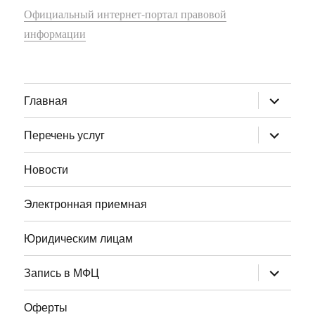
Официальный интернет-портал правовой
информации
раскрыт
Главная
дочернее
меню
раскрыт
Перечень услуг
дочернее
меню
Новости
Электронная приемная
Юридическим лицам
раскрыт
Запись в МФЦ
дочернее
меню
Оферты