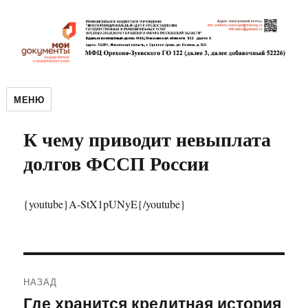
МЕНЮ
К чему приводит невыплата
долгов ФССП России
{youtube}A-StX1pUNyE{/youtube}
Навигация
НАЗАД
по
Где хранится кредитная история
Предыдущая