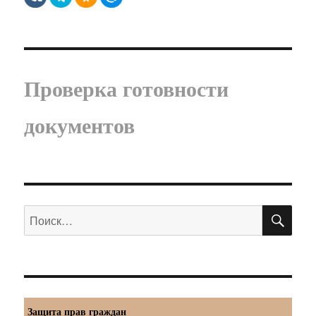
Проверка готовности
документов
ПО
Искать:
Защита прав граждан