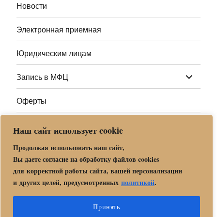
Новости
Электронная приемная
Юридическим лицам
раскрыт
Запись в МФЦ
дочернее
меню
Оферты
Полезные ссылки
Наш сайт использует cookie
Адреса МФЦ МО
Продолжая использовать наш сайт,
Вы даете согласие на обработку файлов cookies
для корректной работы сайта, вашей персонализации
Центр государственных и муниципальных услуг «Мои
и других целей, предусмотренных
политикой
.
документы» в г. о. Орехово-Зуево
Политика обработки и защиты персональных данных в «МБУ
Принять
МФЦ Орехово-Зуевского городского округа Московской области»