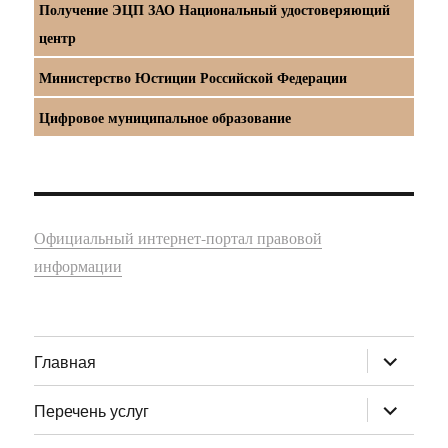
Получение ЭЦП ЗАО Национальный удостоверяющий
центр
Министерство Юстиции Российской Федерации
Цифровое муниципальное образование
Официальный интернет-портал правовой
информации
раскрыт
Главная
дочернее
меню
раскрыт
Перечень услуг
дочернее
меню