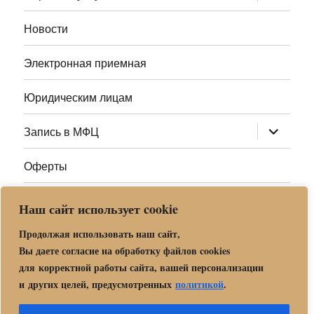
дочернее
меню
Новости
Электронная приемная
Юридическим лицам
раскрыт
Запись в МФЦ
дочернее
меню
Оферты
Полезные ссылки
Наш сайт использует cookie
Адреса МФЦ МО
Продолжая использовать наш сайт,
Вы даете согласие на обработку файлов cookies
для корректной работы сайта, вашей персонализации
Центр государственных и муниципальных услуг «Мои
и других целей, предусмотренных
политикой
.
документы» в г. о. Орехово-Зуево
Политика обработки и защиты персональных данных в «МБУ