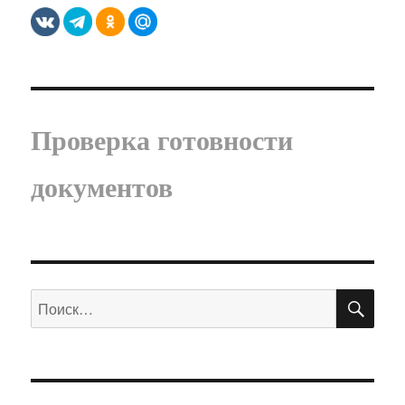
Проверка готовности
документов
ПО
Искать: