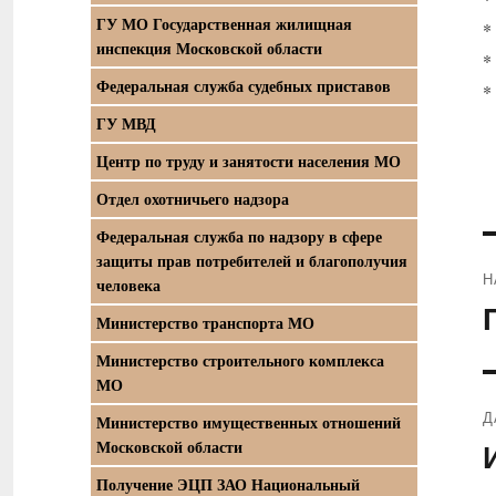
ГУ МО Государственная жилищная
*
инспекция Московской области
*
Федеральная служба судебных приставов
*
ГУ МВД
Центр по труду и занятости населения МО
Отдел охотничьего надзора
Федеральная служба по надзору в сфере
защиты прав потребителей и благополучия
Н
человека
П
Министерство транспорта МО
з
Министерство строительного комплекса
МО
Д
Министерство имущественных отношений
Московской области
С
з
Получение ЭЦП ЗАО Национальный