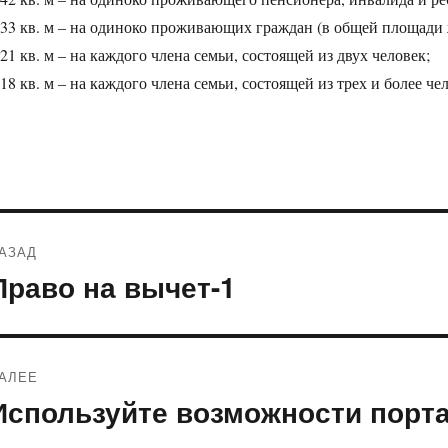
 33 кв. м – на одиноко проживающих граждан (в общей площади
 21 кв. м – на каждого члена семьи, состоящей из двух человек;
 18 кв. м – на каждого члена семьи, состоящей из трех и более че
Навигация
АЗАД
по
Право на вычет-1
редыдущая
апись:
записям
АЛЕЕ
Используйте возможности порта
ледующая
апись: