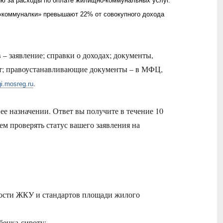
ю за расходы по оплате жилищно-коммунальных услуг.
и «коммуналки» превышают 22% от совокупного дохода
– заявление; справки о доходах; документы,
рт; правоустанавливающие документы – в МФЦ,
gi.mosreg.ru
.
 ее назначении. Ответ вы получите в течение 10
ем проверять статус вашего заявления на
мости ЖКУ и стандартов площади жилого
бенка-сироту;