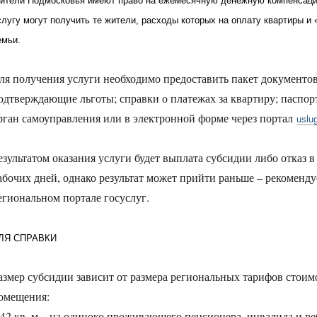
ители Подмосковья имеют право на ежемесячную денежную компенсаци
слугу могут получить те жители, расходы которых на оплату квартиры 
емьи.
ля получения услуги необходимо предоставить пакет документов 
одтверждающие льготы; справки о платежах за квартиру; паспо
рган самоуправления или в электронной форме через портал
uslu
езультатом оказания услуги будет выплата субсидии либо отказ в
абочих дней, однако результат может прийти раньше – рекоменду
егиональном портале госуслуг.
ЛЯ СПРАВКИ
азмер субсидии зависит от размера региональных тарифов стои
омещения:
 42 кв. м – на одиноко проживающего пенсионера, инвалида и ре