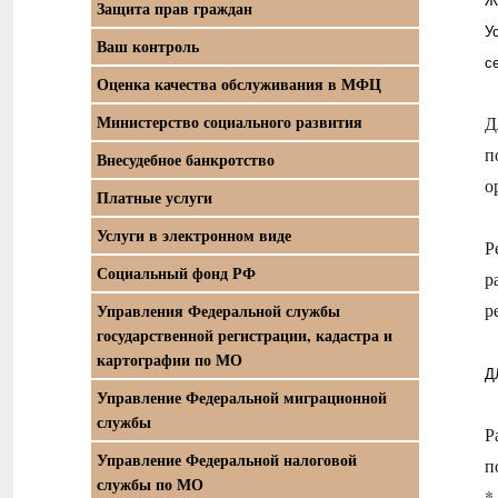
Ж
Защита прав граждан
У
Ваш контроль
с
Оценка качества обслуживания в МФЦ
Министерство социального развития
Д
п
Внесудебное банкротство
о
Платные услуги
Услуги в электронном виде
Р
Социальный фонд РФ
р
р
Управления Федеральной службы
государственной регистрации, кадастра и
картографии по МО
Д
Управление Федеральной миграционной
службы
Р
Управление Федеральной налоговой
п
службы по МО
*