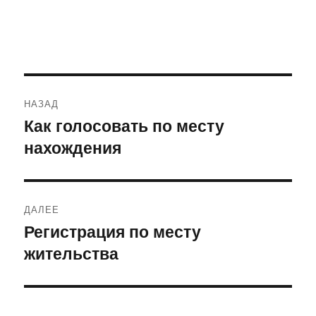
Навигация
НАЗАД
по
Как голосовать по месту
Предыдущая
нахождения
запись:
записям
ДАЛЕЕ
Регистрация по месту
Следующая
жительства
запись: