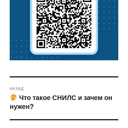
Навигация
НАЗАД
по
Что такое СНИЛС и зачем он
Предыдущая
нужен?
запись:
записям