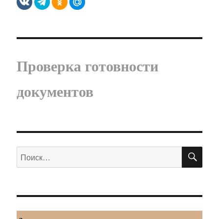
Проверка готовности
документов
ПО
Искать: