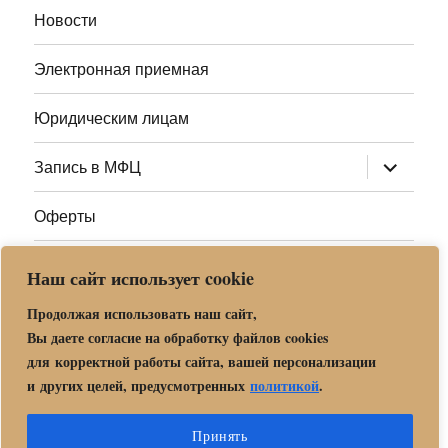
Новости
Электронная приемная
Юридическим лицам
раскрыт
Запись в МФЦ
дочернее
меню
Оферты
Полезные ссылки
Наш сайт использует cookie
Адреса МФЦ МО
Продолжая использовать наш сайт,
Вы даете согласие на обработку файлов cookies
для корректной работы сайта, вашей персонализации
Центр государственных и муниципальных услуг «Мои
и других целей, предусмотренных
политикой
.
документы» в г. о. Орехово-Зуево
Политика обработки и защиты персональных данных в «МБУ
Принять
МФЦ Орехово-Зуевского городского округа Московской области»