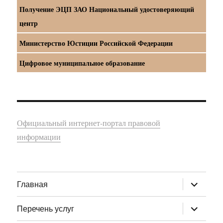
Получение ЭЦП ЗАО Национальный удостоверяющий
центр
Министерство Юстиции Российской Федерации
Цифровое муниципальное образование
Официальный интернет-портал правовой
информации
раскрыт
Главная
дочернее
меню
раскрыт
Перечень услуг
дочернее
меню